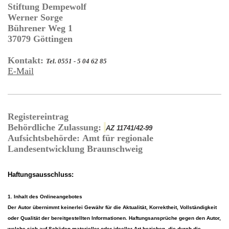
Stiftung Dempewolf
Werner
Sorge
Bührener Weg
1
37079
Göttingen
Kontakt:
Tel. 0551 - 5 04 62 85
E-Mail
Registereintrag
Behördliche Zulassung:
AZ 11741/42-99
Aufsichtsbehörde:
Amt für regionale
Landesentwicklung Braunschweig
Haftungsausschluss:
1. Inhalt des Onlineangebotes
Der Autor übernimmt keinerlei Gewähr für die Aktualität, Korrektheit, Vollständigkeit
oder Qualität der bereitgestellten Informationen. Haftungsansprüche gegen den Autor,
welche sich auf Schäden materieller oder ideeller Art beziehen, die durch die