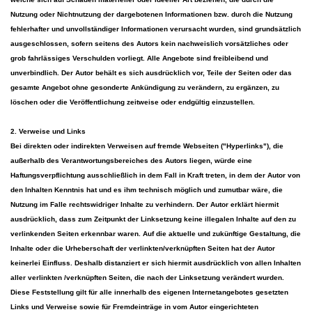
Nutzung oder Nichtnutzung der dargebotenen Informationen bzw. durch die Nutzung
fehlerhafter und unvollständiger Informationen verursacht wurden, sind grundsätzlich
ausgeschlossen, sofern seitens des Autors kein nachweislich vorsätzliches oder
grob fahrlässiges Verschulden vorliegt. Alle Angebote sind freibleibend und
unverbindlich. Der Autor behält es sich ausdrücklich vor, Teile der Seiten oder das
gesamte Angebot ohne gesonderte Ankündigung zu verändern, zu ergänzen, zu
löschen oder die Veröffentlichung zeitweise oder endgültig einzustellen.
2. Verweise und Links
Bei direkten oder indirekten Verweisen auf fremde Webseiten ("Hyperlinks"), die
außerhalb des Verantwortungsbereiches des Autors liegen, würde eine
Haftungsverpflichtung ausschließlich in dem Fall in Kraft treten, in dem der Autor von
den Inhalten Kenntnis hat und es ihm technisch möglich und zumutbar wäre, die
Nutzung im Falle rechtswidriger Inhalte zu verhindern. Der Autor erklärt hiermit
ausdrücklich, dass zum Zeitpunkt der Linksetzung keine illegalen Inhalte auf den zu
verlinkenden Seiten erkennbar waren. Auf die aktuelle und zukünftige Gestaltung, die
Inhalte oder die Urheberschaft der verlinkten/verknüpften Seiten hat der Autor
keinerlei Einfluss. Deshalb distanziert er sich hiermit ausdrücklich von allen Inhalten
aller verlinkten /verknüpften Seiten, die nach der Linksetzung verändert wurden.
Diese Feststellung gilt für alle innerhalb des eigenen Internetangebotes gesetzten
Links und Verweise sowie für Fremdeinträge in vom Autor eingerichteten