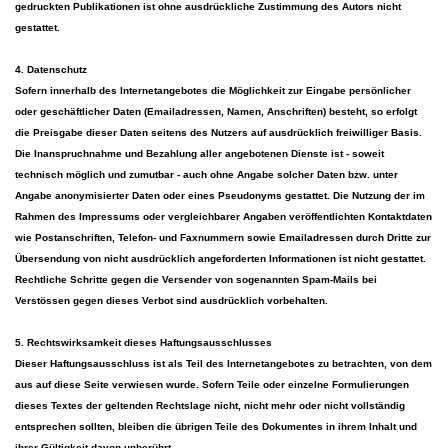
gedruckten Publikationen ist ohne ausdrückliche Zustimmung des Autors nicht
gestattet.
4. Datenschutz
Sofern innerhalb des Internetangebotes die Möglichkeit zur Eingabe persönlicher
oder geschäftlicher Daten (Emailadressen, Namen, Anschriften) besteht, so erfolgt
die Preisgabe dieser Daten seitens des Nutzers auf ausdrücklich freiwilliger Basis.
Die Inanspruchnahme und Bezahlung aller angebotenen Dienste ist - soweit
technisch möglich und zumutbar - auch ohne Angabe solcher Daten bzw. unter
Angabe anonymisierter Daten oder eines Pseudonyms gestattet. Die Nutzung der im
Rahmen des Impressums oder vergleichbarer Angaben veröffentlichten Kontaktdaten
wie Postanschriften, Telefon- und Faxnummern sowie Emailadressen durch Dritte zur
Übersendung von nicht ausdrücklich angeforderten Informationen ist nicht gestattet.
Rechtliche Schritte gegen die Versender von sogenannten Spam-Mails bei
Verstössen gegen dieses Verbot sind ausdrücklich vorbehalten.
5. Rechtswirksamkeit dieses Haftungsausschlusses
Dieser Haftungsausschluss ist als Teil des Internetangebotes zu betrachten, von dem
aus auf diese Seite verwiesen wurde. Sofern Teile oder einzelne Formulierungen
dieses Textes der geltenden Rechtslage nicht, nicht mehr oder nicht vollständig
entsprechen sollten, bleiben die übrigen Teile des Dokumentes in ihrem Inhalt und
ihrer Gültigkeit davon unberührt.