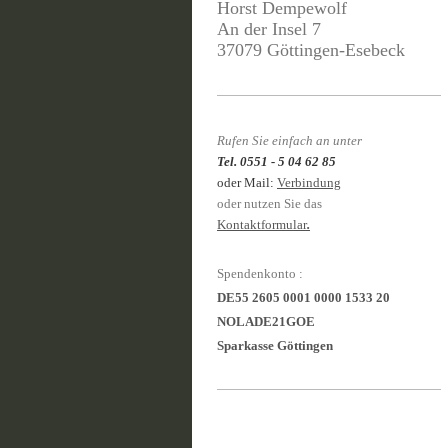
Horst Dempewolf
An der Insel 7
37079
Göttingen
-Esebeck
Rufen Sie einfach an unter
Tel. 0551 - 5 04 62 85
oder Mail:
Verbindung
oder nutzen Sie das
Kontaktformular
.
Spendenkonto :
DE55 2605 0001 0000 1533 20
NOLADE21GOE
Sparkasse Göttingen