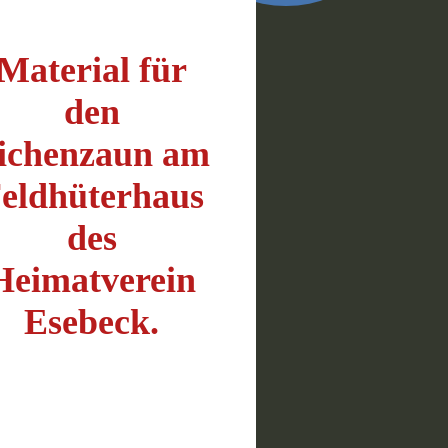
Material für
den
ichenzaun am
eldhüterhaus
des
Heimatverein
Esebeck.